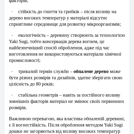
факторів;
·
стійкість до гниття та грибків – після впливу на
дерево високих температур у матеріалі відсутнє
сприятливе середовище для розвитку мікроорганізмів;
·
екологічність – деревину створюють за технологією
Yaki Sugi, тобто консервація дерева вогнем, це
найбезпечніший спосіб оброблення, адже під час
виготовлення не використовуються матеріали хімічної
промисловості;
·
тривалий термін служби –
обпалене дерево
може
бути різних розмірів та дизайнів, здатне зберігати свою
цілісність до 80 років;
·
стабільна геометрія – навіть за постійного впливу
зовнішніх факторів матеріал не змінює своїх первинних
розмірів.
Важливою перевагою, яка властива обпаленій деревині,
є її вогнестійкість. Після оброблення методом Yaki Sugi
дошки не загоряються від впливу високих температур