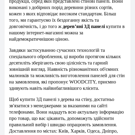
продукції, серед якої представлені стінові панелі. Вони
виконані з добірних порід деревини різних сортів,
кожен з яких відповідає високим стандартам. Більш
того, ми гарантуємо їх бездоганну якість та
довговічність, і до того ж
дерев’яні 3Д панелі
купити в
нашому інтернет-магазині можна за
найдемократичнішою ціною.
Завдяки застосуванню сучасних технологій та
спеціального оброблення, ці вироби протягом кількох
десятиліть зберігають свою цілісність та гарний
зовнішній вигляд. Наявність різноманітних об'ємних
малюнків та можливість виготовлення панелей для стін
на замовлення, які пропонує WOODCITY, приємно
здивують навіть найвибагливішого клієнта.
Щоб купити 3Д панелі з дерева на стіну, достатньо
зв'язатися з менеджерами за вказаними на сайті
телефонами. Вони нададуть всю актуальну інформацію
про товар, що вас цікавить, допоможуть здійснити
правильний вибір і швидко опрацюють замовлення.
Доставлення по містах: Київ, Харків, Одеса, Дніпро,