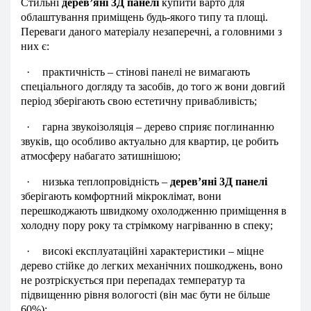
Стильні
дерев’яні 3Д панелі
купити варто для
облаштування приміщень будь-якого типу та площі.
Переваги даного матеріалу незаперечні, а головними з
них є:
·
практичність – стінові панелі не вимагають
спеціального догляду та засобів, до того ж вони довгий
період зберігають свою естетичну привабливість;
·
гарна звукоізоляція – дерево сприяє поглинанню
звуків, що особливо актуально для квартир, це робить
атмосферу набагато затишнішою;
·
низька теплопровідність –
дерев’яні 3Д панелі
зберігають комфортний мікроклімат, вони
перешкоджають швидкому охолодженню приміщення в
холодну пору року та стрімкому нагріванню в спеку;
·
високі експлуатаційні характеристики – міцне
дерево стійке до легких механічних пошкоджень, воно
не розтріскується при перепадах температур та
підвищенню рівня вологості (він має бути не більше
60%);