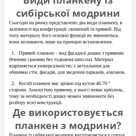
сибірської модрини
Сьогодні на ринку представлено два види планкену, в
залежності від конфігурації: скошений та прямий. Від
типу матеріалу його основні функції не змінюються,
вони впливають лише на принцип встановлення.
1.
Прямий планкен – вид фасадної дошки з прямими
бічними гранями без з'єднання шип-паз. Матеріал
відрізняється універсальністю, є актуальним для
обшивки стін, фасадів, для зведення парканів, альтанок.
2.
Косий планкен має зрізані під кутом 40-70 °
сторони. Аналогічно прямому, у нього немає кріплень,
тому за необхідності дошку можна замінювати без
розбору всієї конструкції.
Де використовується
планкен з модрини?
Планкен із сибірської модрини виготовляється у сортах