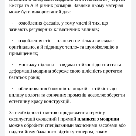
Екстра та А-В різних розмірів. Завдяки цьому матеріал
може бути використаний для:
·
оздоблення фасадів, у тому числі й тих, що
зазнають регулярних кліматичних впливів;
·
оздоблення стін – планкен не тільки виглядає
оригінально, а й підвищує тепло- та шумоізоляцію в
приміщеннях;
·
монтажу підлоги – завдяки стійкості до гниття та
деформації модрина збереже свою цілісність протягом
багатьох років;
·
облицювання балконів та лоджій – стійкість до
впливу вологи та сонячних променів дозволяє зберегти
естетичну красу конструкцій.
За необхідності з метою продовження терміну
експлуатації скошений і прямий
планкен з модрини
можна обробити спеціальними захисними засобами або
надати йому бажаного відтінку тонером, лаком.