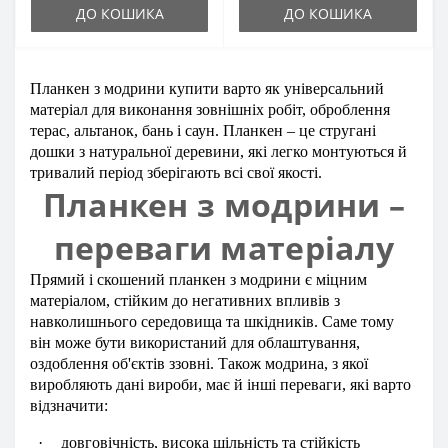
ДО КОШИКА
ДО КОШИКА
Планкен з модрини купити
варто як універсальний
матеріал для виконання зовнішніх робіт, оброблення
терас, альтанок, бань і саун. Планкен – це стругані
дошки з натуральної деревини, які легко монтуються й
тривалий період зберігають всі свої якості.
Планкен з модрини –
переваги матеріалу
Прямий і скошений планкен з модрини є міцним
матеріалом, стійким до негативних впливів з
навколишнього середовища та шкідників. Саме тому
він може бути використаний для облаштування,
оздоблення об'єктів ззовні. Також модрина, з якої
виробляють дані вироби, має й інші переваги, які варто
відзначити:
·
довговічність, висока щільність та стійкість