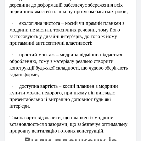
деревини до деформацій забезпечує збереження всіх
первинних якостей планкену протягом багатьох років;
·
екологічна чистота – косий чи прямий планкен з
модрини не містить токсичних речовин, тому його
застосовують у дизайні інтер’єрів, до того ж йому
притаманні антисептичні властивості;
·
простий монтаж – модрина відмінно піддається
обробленню, тому з матеріалу реально створити
конструкції будь-якої складності, що чудово зберігають
задані форми;
·
доступна вартість – косий планкен з модрини
купити можна недорого, при цьому він виглядає
презентабельно й виграшно доповнює будь-які
інтер'єри.
Також варто відзначити, що планкен із модрини
встановлюється з зазорами, що забезпечує оптимальну
природну вентиляцію готових конструкцій.
Види планкену із