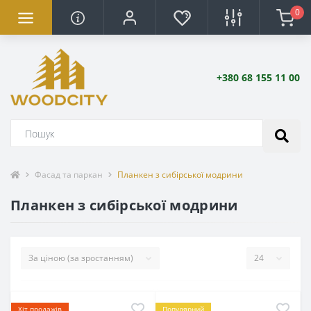
0
+380 68 155 11 00
Фасад та паркан
Планкен з сибірської модрини
Планкен з сибірської модрини
Хіт продажів
Популярний